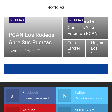
NOTICIAS
NOTICIAS
NOTICIAS
Petrolífera De
Canarias Y La
Estación PCAN
PCAN Los Rodeos
Fuencaliente
Abre Sus Puertas
Tres
Llegan
Colaboran Con
Errores
Los
11 Ago 2022
PCAN
La Palma
Frecuentes
Nuevos
27 Sep 2021
PCAN
Que
Límites
Cometes
De
Con
Velocidad
Tu
En
Vehículo
Vías
Urbanas
Y
Facebook
Twitter
Travesías
Encuentranos en Facebook
Participa con nosotros
Youtube
NOTICIAS Y