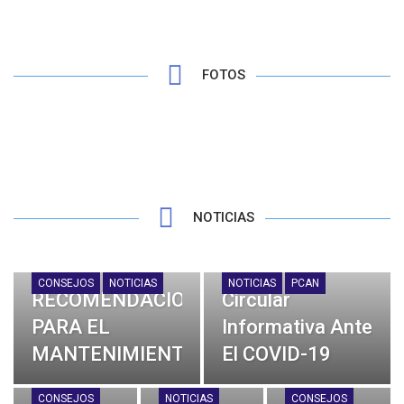
FOTOS
NOTICIAS
CONSEJOS
NOTICIAS
NOTICIAS
PCAN
RECOMENDACIONES
Circular
PARA EL
Informativa Ante
MANTENIMIENTO
El COVID-19
DE TU
14 Mar 2020
PCAN
CONSEJOS
NOTICIAS
CONSEJOS
¿Sabes
¿Cuáles
¡Lava Tu