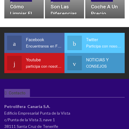
VEHÍCULO EN
Cómo
Son Las
Coche A Un
LA
Limpiar El
Diferencias
Precio
CUARENTENA
Coche
Entre El
Irresistible!
Correctamente?
Diésel Y La
3 Abr 2020
PCAN
Gasolina?
Facebook
Twitter
Encuentranos en Facebook
Participa con nosotros
Youtube
NOTICIAS Y
participa con nosotros en Youtube
CONSEJOS
Contacto
Petrolífera Canaria S.A.
Edificio Empresarial Punta de la Vista
c/Punta de la Vista 3, nave 1
38111 Santa Cruz de Tenerife