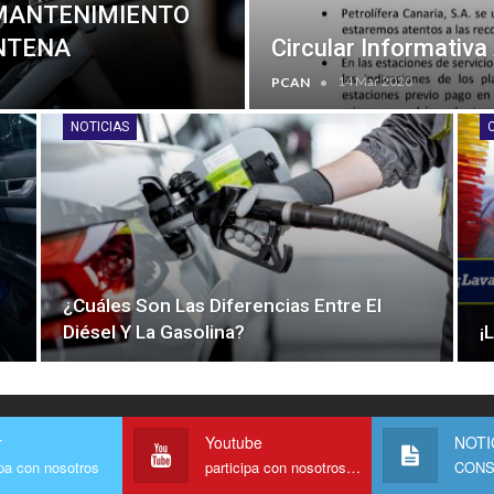
MANTENIMIENTO
ENTENA
Circular Informativ
14 Mar 2020
PCAN
NOTICIAS
¿Cuáles Son Las Diferencias Entre El
Diésel Y La Gasolina?
¡
r
Youtube
NOTI
ipa con nosotros
participa con nosotros en Youtube
CONS