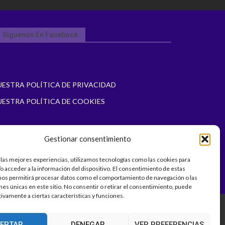
Síguenos En Facebook
UESTRA POLÍTICA DE PRIVACIDAD
UESTRA POLÍTICA DE COOKIES
Gestionar consentimiento
 las mejores experiencias, utilizamos tecnologías como las cookies para
o acceder a la información del dispositivo. El consentimiento de estas
nos permitirá procesar datos como el comportamiento de navegación o las
ones únicas en este sitio. No consentir o retirar el consentimiento, puede
tivamente a ciertas características y funciones.
EPTAR
DENEGAR
VER PREFERENCIAS