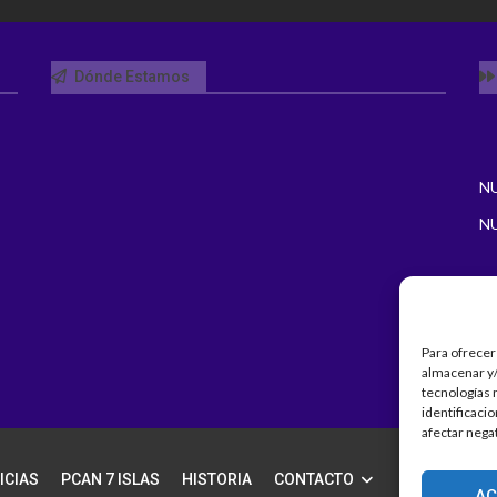
Dónde Estamos
N
N
Para ofrecer
almacenar y/
tecnologías 
identificaci
afectar nega
ICIAS
PCAN 7 ISLAS
HISTORIA
CONTACTO
AC