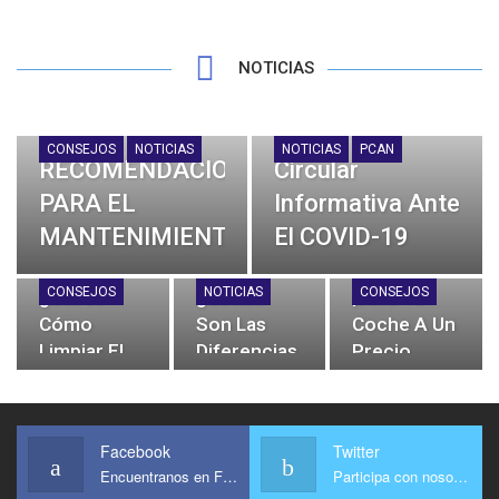
NOTICIAS
CONSEJOS
NOTICIAS
NOTICIAS
PCAN
RECOMENDACIONES
Circular
PARA EL
Informativa Ante
MANTENIMIENTO
El COVID-19
DE TU
14 Mar 2020
PCAN
CONSEJOS
NOTICIAS
CONSEJOS
¿Sabes
¿Cuáles
¡Lava Tu
VEHÍCULO EN
Cómo
Son Las
Coche A Un
LA
Limpiar El
Diferencias
Precio
CUARENTENA
Coche
Entre El
Irresistible!
Correctamente?
Diésel Y La
3 Abr 2020
PCAN
Gasolina?
Facebook
Twitter
Encuentranos en Facebook
Participa con nosotros