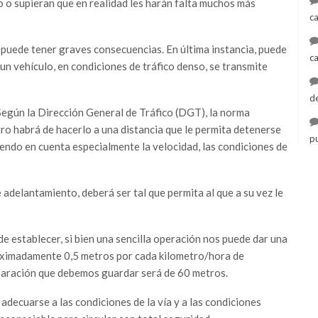
o o supieran que en realidad les harán falta muchos más
c
 puede tener graves consecuencias. En última instancia, puede
c
un vehículo, en condiciones de tráfico denso, se transmite
d
Según la Dirección General de Tráfico (DGT), la norma
tro habrá de hacerlo a una distancia que le permita detenerse
p
niendo en cuenta especialmente la velocidad, las condiciones de
 adelantamiento, deberá ser tal que permita al que a su vez le
l de establecer, si bien una sencilla operación nos puede dar una
proximadamente 0,5 metros por cada kilometro/hora de
separación que debemos guardar será de 60 metros.
adecuarse a las condiciones de la vía y a las condiciones