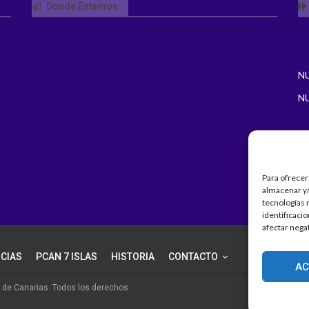
Dónde Estamos
N
N
Para ofrecer
almacenar y/
tecnologías 
identificaci
afectar nega
ICIAS
PCAN 7 ISLAS
HISTORIA
CONTACTO
AC
s de Canarias. Todos los derechos