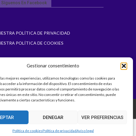
Síguenos En Facebook
UESTRA POLÍTICA DE PRIVACIDAD
UESTRA POLÍTICA DE COOKIES
Gestionar consentimiento
 las mejores experiencias, utilizamos tecnologías como las cookies para
o acceder a la información del dispositivo. El consentimiento de estas
nos permitirá procesar datos como el comportamiento de navegación o las
ones únicas en este sitio. No consentir o retirar el consentimiento, puede
tivamente a ciertas características y funciones.
EPTAR
DENEGAR
VER PREFERENCIAS
By:
Innovatica
Política de cookies
Política de privacidad
Aviso legal