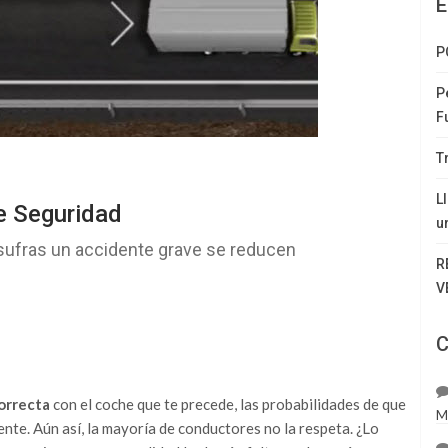
E
P
P
F
T
L
e Seguridad
u
e sufras un accidente grave se reducen
R
V
C
orrecta
con el coche que te precede, las probabilidades de que
M
te. Aún así, la mayoría de conductores no la respeta. ¿Lo