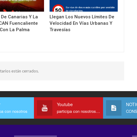
a De Canarias Y La
Llegan Los Nuevos Límites De
CAN Fuencaliente
Velocidad En Vías Urbanas Y
 Con La Palma
Travesías
arios están cerrados.
r
Youtube
NOTI
ipa con nosotros
participa con nosotros en Youtube
CONS