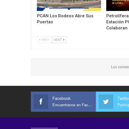
PCAN Los Rodeos Abre Sus
Petrolífer
Puertas
Estación P
Colaboran
PREV
NEXT
Los coment
Facebook
Twitte
Encuentranos en Facebook
Partic