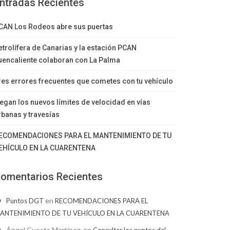
ntradas Recientes
CAN Los Rodeos abre sus puertas
etrolífera de Canarias y la estación PCAN
uencaliente colaboran con La Palma
res errores frecuentes que cometes con tu vehículo
legan los nuevos límites de velocidad en vías
rbanas y travesías
ECOMENDACIONES PARA EL MANTENIMIENTO DE TU
EHÍCULO EN LA CUARENTENA
omentarios Recientes
en
Puntos DGT
RECOMENDACIONES PARA EL
ANTENIMIENTO DE TU VEHÍCULO EN LA CUARENTENA
Ángel Cuesta Martínez.
en
Consultar los puntos del