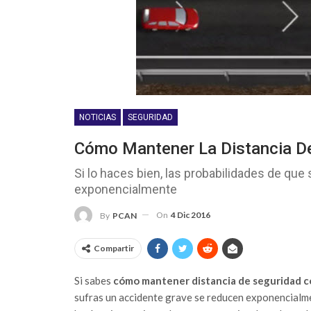
NOTICIAS
SEGURIDAD
Cómo Mantener La Distancia D
Si lo haces bien, las probabilidades de qu
exponencialmente
On
4 Dic 2016
By
PCAN
Compartir
Si sabes
cómo mantener distancia de seguridad c
sufras un accidente grave se reducen exponencialmen