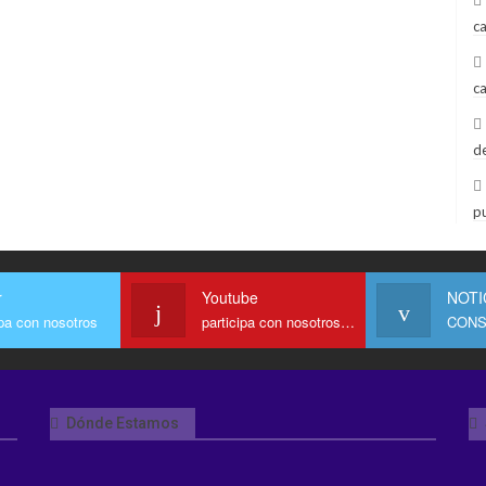
c
c
d
p
r
Youtube
NOTI
ipa con nosotros
participa con nosotros en Youtube
CONS
Dónde Estamos