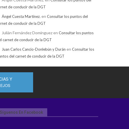
arnet de conducir de la DGT
en
Ángel Cuesta Martínez.
Consultar los puntos del
arnet de conducir de la DGT
Julián Fernández Domínguez
en
Consultar los puntos
el carnet de conducir de la DGT
en
Juan Carlos Cancio-Donlebún y Durán
Consultar los
untos del carnet de conducir de la DGT
CIAS Y
EJOS
Síguenos En Facebook