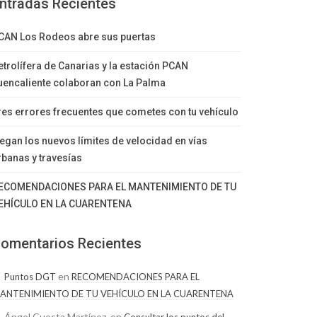
ntradas Recientes
CAN Los Rodeos abre sus puertas
etrolífera de Canarias y la estación PCAN
uencaliente colaboran con La Palma
res errores frecuentes que cometes con tu vehículo
legan los nuevos límites de velocidad en vías
rbanas y travesías
ECOMENDACIONES PARA EL MANTENIMIENTO DE TU
EHÍCULO EN LA CUARENTENA
omentarios Recientes
en
Puntos DGT
RECOMENDACIONES PARA EL
ANTENIMIENTO DE TU VEHÍCULO EN LA CUARENTENA
Ángel Cuesta Martínez.
en
Consultar los puntos del