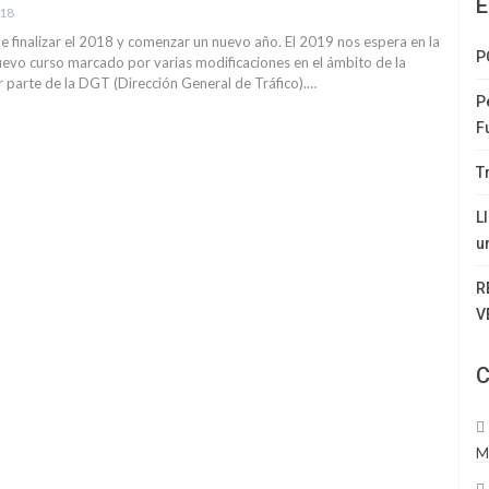
E
018
 finalizar el 2018 y comenzar un nuevo año. El 2019 nos espera en la
P
uevo curso marcado por varias modificaciones en el ámbito de la
r parte de la DGT (Dirección General de Tráfico).…
P
F
T
L
u
R
V
C
M