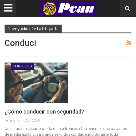
Navegación De La Etiqueta
Conduci
CONSEJOS
¿Cómo conducir con seguridad?
4 Abr 2019
PCAN
Un estudio realizado por la marca francesa Citröen dice que pasamos
de media hasta cuatro años seguidos conduciendo durante toda