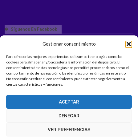
Síguenos En Facebook
Gestionar consentimiento
Para ofrecer las mejores experiencias, utilizamos tecnologías como las
NUESTRA POLÍTICA DE PRIVACIDAD
cookies para almacenar y/o acceder a la información del dispositivo. El
consentimiento de estas tecnologías nos permitirá procesar datos como el
NUESTRA POLÍTICA DE COOKIES
comportamiento de navegación o las identificaciones únicas en este sitio.
No consentir o retirar el consentimiento, puede afectar negativamente a
ciertas características y funciones.
ACEPTAR
INICIO
NUESTRAS GASOLINERAS
BLOG / NOTICIAS
PCAN 7 ISLAS
HISTORIA
CONTACTO
DENEGAR
© 2026 - PCAN Tus gasolineras canarias - PCAN - Gasolineras de Canarias.
VER PREFERENCIAS
Todos los derechos reservados.