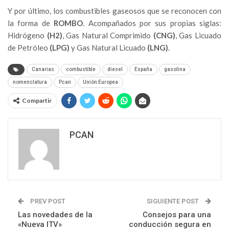
Y por último, los combustibles gaseosos que se reconocen con
la forma de
ROMBO
. Acompañados por sus propias siglas:
Hidrógeno
(H2)
, Gas Natural Comprimido
(CNG)
, Gas Licuado
de Petróleo
(LPG)
y Gas Natural Licuado
(LNG)
.
Canarias
combustible
diesel
España
gasolina
nomenclatura
Pcan
Unión Europea
Compartir
PCAN
PREV POST
SIGUIENTE POST
Las novedades de la
Consejos para una
«Nueva ITV»
conducción segura en